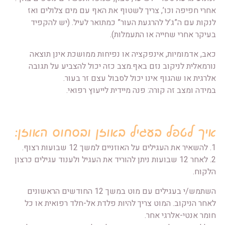
אחרי חפיפה וכו’, צריך לשטוף את האף עם מים צלולים ואז
לנקות עם ה”ג’ל להרגעת העור” כמתואר לעיל. (יש להקפיד
בעיקר אחרי שחייה או התעמלות).
כאב, אדמומיות, אינפקציה או נפיחות ממושכת אינן תוצאה
נורמאלית לניקוב נזם באף.מצב כזה יכול להצביע על תגובה
אלרגית או שהגוף אינו יכול לסבול עצם זר בעור.
במידה ומצב זה קורה: פנה מיידית לייעוץ רפואי.
איך לטפל בעגיל באוזן ובסחוס האוזן:
1. להשאיר את העגילים על האוזניים למשך 12 שבועות רצוף.
2. לאחר 12 שבועות ניתן להוריד את העגיל ולענוד עגילים כרצון
הלקוח.
השתמש/י בעגילים עם מוט במשך 12 החודשים הראשונים
לאחר הניקוב. המוט צריך להיות פלדת אל-חלד רפואית או כל
חומר אנטי-אלרגי אחר.