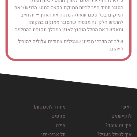
3. לא לדחוף את הסוגר לאורך המוט לכיוון האוזן –
הסוגר תמיד חייב להיות ממוקם בקצה המוט. הרגיש/י את
המיקום בכל פעם שאת/ה מנקה את האוזן – זה חייב
להרגיש חלק. זה מבטיח שהסוגר ממוקם במקומו
ומאפשר את החלל הנחוץ לאוזן במהלך תקופת ההחלמה.
שלב זה הכרחי מכיוון שעגילים צמודים עלולים להוביל
לזיהום.
ראשי
מיוחד לתינוקות!
לוקיישנים
סניפים
איך זה עובד?
אילת
איך לטפל בעגיל?
תל אביב-יפו