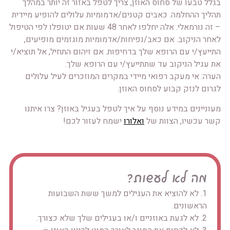
בגלל טבעו של סחוס האוזן, צריך לטפל באזור זה יותר במהלך
תהליך ההחלמה. כאבים קטנים/אדמומיות עלולים להופיע מיידית
– זה נורמאלי. אלה יחלפו לאחר 48 שעות אם יטופלו לפי הטיפול
לאחר הניקוב. אם כאב/נפיחות/אדמומיות מוגזמים מופיעים,
התייעץ/י עם הרופא שלך בדחיפות. אם זיהום התחיל, אל תוציא/י
את עגיל הניקוב עד שתתייעץ/י עם הרופא שלך.
הערה: אי מעקב רפואי מיידי במקרים המוזכרים לעיל עלולים
לגרום לנזק קבוע לסחוס האוזן.
מעוניינים במידע נוסף על איך לטפל בעגיל באוזן? צרו איתנו
קשר עכשיו, הצוות של
ואלורו
ישמח לעזור לכם!
מה לא לעשות?
1. לא להוציא את העגילים למשך ששת השבועות
הראשונים.
2. לא לגעת באוזניים ו/או בעגילים שלך שלא כצורך.