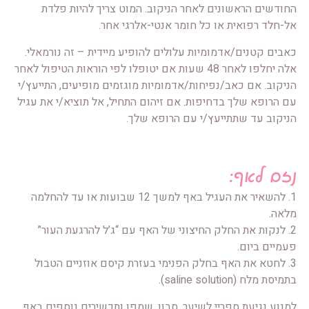
החודשים הראשונים לאחר הניקוב. המוט צריך להיות פלדת
אל-חלד רפואית או כל חומר אנטי-אלרגי אחר.
כאבים קטנים/אדמומיות עלולים להופיע מיידית – זה נורמאלי.
אלה יחלפו לאחר 48 שעות אם יטופלו לפי הוראות הטיפול לאחר
הניקוב. אם כאב/נפיחות/אדמומיות מוגזמים מופיעים, התייעץ/י
עם הרופא שלך בדחיפות. אם זיהום התחיל, אל תוציא/י את עגיל
הניקוב עד שתתייעץ/י עם הרופא שלך.
נזם לאף:
1. להשאיר את העגיל באף למשך 12 שבועות או עד להחלמה
מלאה.
2. לנקות את החלק החיצוני של האף עם “ג’ל להרגעת העור”
פעמיים ביום.
3. לחטא את האף בחלק הפנימי בעזרת קיסם אוזניים הטבול
בתמיסת מלח (saline solution).
למנוע נגיעת ספריי לשיער, סבון, שמפו ותכשירים נוספים באף.