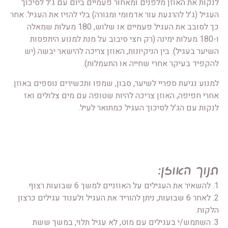
לנקות את האוזן מלפנים ומאחור פעמיים ביום עם ג’ל לסיכוך
העגיל (ג’ל להרגעת עור אדמומי ומגורה) בלי להזיז את העגיל. אחר
כך לסובב את העגיל פעמיים או שלוש, 180 מעלות שמאלה
ו-180 מעלות ימינה (רק חצי סיבוב על מנת למנוע היתפסות
השיער בעגיל). בין הניקיונות, האוזן צריכה להישאר יבשה (יש
להקפיד בעיקר אחרי שחייה או התעמלות).
למנוע נגיעת ספריי לשיער, סבון, שמפו ותכשירים נוספים באוזן.
אחרי חפיפה, האוזן צריכה להיות שטופה עם מים צלולים ואז
לנקות עם הג’ל לסיכוך העגיל כמתואר לעיל.
תנוך האוזן:
1. להשאיר את העגילים על האוזניים למשך 6 שבועות רצוף.
2. לאחר 6 שבועות, ניתן להוריד את העגיל ולענוד עגילים כרצון
הלקוח.
3. השתמש/י בעגילים עם מוט, לא עגיל תלוי, במשך ששת