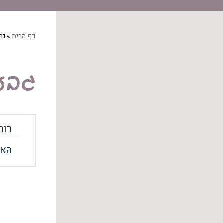
דף הבית
»
גב
גבע
רוח
האיילות