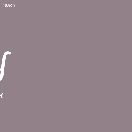
ראשי
ל
א