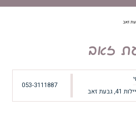
עת זאב
ת זאב
י
053-3111887
 41, גבעת זאב